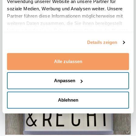
Verwendung unserer Website an unsere Partner für
Wir begrüßen die Kurse des Anbieters
soziale Medien, Werbung und Analysen weiter. Unsere
Juristische Fachseminare – Institut für
Partner führen diese Informationen möglicherweise mit
angewandtes Recht auf rechtsanwalt-
weiteren Daten zusammen, die Sie ihnen bereitgestellt
fortbildung.net.
haben oder die sie im Rahmen Ihrer Nutzung der Dienste
gesammelt haben.
Details zeigen
Artikel lesen
Alle zulassen
Anpassen
Ablehnen