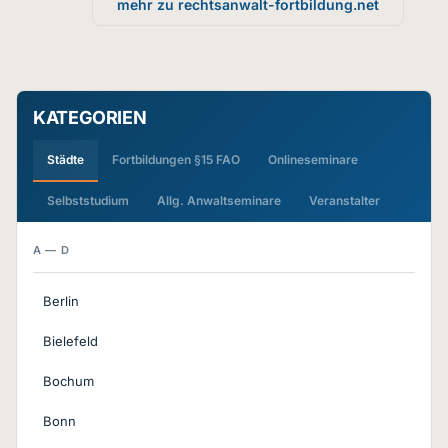
mehr zu rechtsanwalt-fortbildung.net
KATEGORIEN
Städte
Fortbildungen §15 FAO
Onlineseminare
Selbststudium
Allg. Anwaltseminare
Veranstalter
A — D
Berlin
Bielefeld
Bochum
Bonn