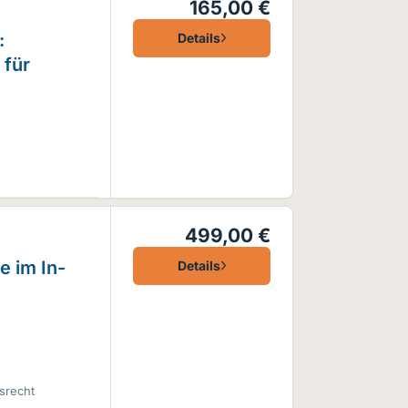
165,00 €
:
Details
 für
499,00 €
e im In-
Details
tsrecht