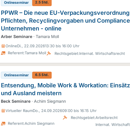
2.5 Std.
Onlineseminar
PPWR – Die neue EU-Verpackungsverordnung
Pflichten, Recyclingvorgaben und Compliance
Unternehmen - online
Arber Seminare
· Tamara Moll
Online
Di., 22.09.2026
13:30 bis 16:00 Uhr
Referent:
Tamara Moll
Rechtsgebiet:
Internat. Wirtschaftsrecht
6.5 Std.
Onlineseminar
Entsendung, Mobile Work & Workation: Einsätz
und Ausland meistern
Beck Seminare
· Achim Siegmann
Virtueller Raum
Do., 24.09.2026
09:00 bis 16:15 Uhr
Rechtsgebiet:
Arbeitsrecht
Referent:
Achim Siegmann
Internat. Wirtschaf