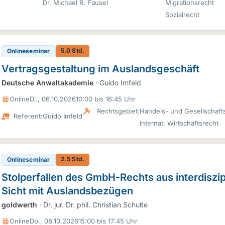
Dr. Michael R. Fausel
Migrationsrecht
Sozialrecht
5.0 Std.
Onlineseminar
Vertragsgestaltung im Auslandsgeschäft
Deutsche Anwaltakademie
· Guido Imfeld
Online
Di., 06.10.2026
10:00 bis 16:45 Uhr
Rechtsgebiet:
Handels- und Gesellschaft
Referent:
Guido Imfeld
Internat. Wirtschaftsrecht
2.5 Std.
Onlineseminar
Stolperfallen des GmbH-Rechts aus interdiszip
Sicht mit Auslandsbezügen
goldwerth
· Dr. jur. Dr. phil. Christian Schulte
Online
Do., 08.10.2026
15:00 bis 17:45 Uhr