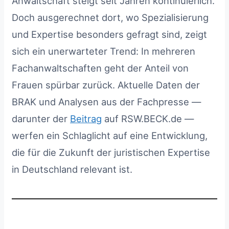
Anwaltschaft steigt seit Jahren kontinuierlich.
den Fachanwaltschaften
Doch ausgerechnet dort, wo Spezialisierung
2
Woran liegt das? Strukturelle Hürden für
Fachanwältinnen
und Expertise besonders gefragt sind, zeigt
2.1
Hohe zeitliche Belastung in
sich ein unerwarteter Trend: In mehreren
entscheidenden Karrierephasen
Fachanwaltschaften geht der Anteil von
2.2
Ungünstige Rahmenbedingungen in
bestimmten Fachgebieten
Frauen spürbar zurück. Aktuelle Daten der
2.3
Attraktivität alternativer Karrierewege
BRAK und Analysen aus der Fachpresse —
2.4
Starres System der Fachanwaltschaft
darunter der
Beitrag
auf RSW.BECK.de —
3
Welche Risiken entstehen, wenn bestimmte
werfen ein Schlaglicht auf eine Entwicklung,
Fachanwaltschaften „wegbrechen“?
die für die Zukunft der juristischen Expertise
3.1
Weniger Vielfalt
in Deutschland relevant ist.
3.2
Rückgang spezialisierter Expertise
3.3
Gefahr einer Ungleichheit trotz formal
steigender Frauenquote
4
Was könnte sich ändern? Ansätze für
moderne Fachanwaltskarrieren