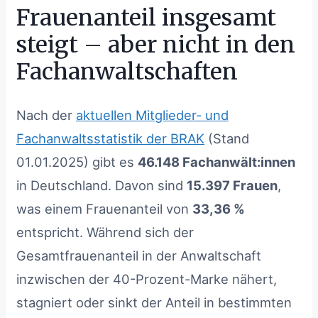
Frauenanteil insgesamt
5
Fazit
steigt – aber nicht in den
6
Wer sich spezialisieren möchte: Alle
Fachanwaltsfortbildungen auf einen Blick
Fachanwaltschaften
Nach der
aktuellen Mitglieder- und
Fachanwaltsstatistik der BRAK
(Stand
01.01.2025) gibt es
46.148 Fachanwält:innen
in Deutschland. Davon sind
15.397 Frauen
,
was einem Frauenanteil von
33,36 %
entspricht. Während sich der
Gesamtfrauenanteil in der Anwaltschaft
inzwischen der 40-Prozent-Marke nähert,
stagniert oder sinkt der Anteil in bestimmten