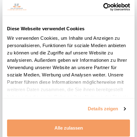
erleichtern.
Diese Webseite verwendet Cookies
Wir verwenden Cookies, um Inhalte und Anzeigen zu
personalisieren, Funktionen für soziale Medien anbieten
Welche Risiken
zu können und die Zugriffe auf unsere Website zu
analysieren. Außerdem geben wir Informationen zu Ihrer
entstehen, wenn
Verwendung unserer Website an unsere Partner für
bestimmte
soziale Medien, Werbung und Analysen weiter. Unsere
Partner führen diese Informationen möglicherweise mit
Fachanwaltschaften
weiteren Daten zusammen, die Sie ihnen bereitgestellt
„wegbrechen“?
haben oder die sie im Rahmen Ihrer Nutzung der Dienste
gesammelt haben.
Details zeigen
Weniger Vielfalt
Alle zulassen
Wenn Frauen in bestimmten Fachgebieten