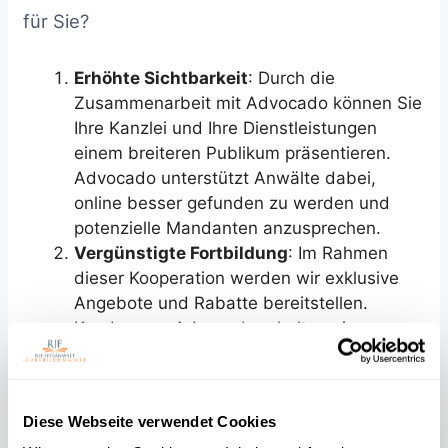
für Sie?
Erhöhte Sichtbarkeit
: Durch die
Zusammenarbeit mit Advocado können Sie
Ihre Kanzlei und Ihre Dienstleistungen
einem breiteren Publikum präsentieren.
Advocado unterstützt Anwälte dabei,
online besser gefunden zu werden und
potenzielle Mandanten anzusprechen.
Vergünstigte Fortbildung
: Im Rahmen
dieser Kooperation werden wir exklusive
Angebote und Rabatte bereitstellen.
Kunden von Advocado erhalten einen
Rabatt von über 30% auf ausgewählte
Kurse im Selbststudium auf rechtsanwalt-
fortbildung.net. Sie zahlen für 5 Stunden
Diese Webseite verwendet Cookies
Fortbildung nur 69 € statt 99 € netto und