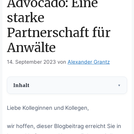
Advocado: Eine
starke
Partnerschaft für
Anwälte
14. September 2023
von
Alexander Grantz
Inhalt
Inhalt
ausblenden
Liebe Kolleginnen und Kollegen,
1
Hochwertige Weiterbildung für Anwälte
2
Die Partnerschaft mit Advocado
wir hoffen, dieser Blogbeitrag erreicht Sie in
3
Die Vorteile der Kooperation