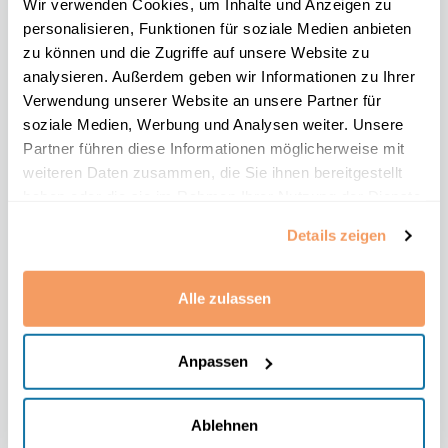
für 2,5 Stunden Fortbildung 39 € statt 59 €
Wir verwenden Cookies, um Inhalte und Anzeigen zu
personalisieren, Funktionen für soziale Medien anbieten
netto.
zu können und die Zugriffe auf unsere Website zu
Advocado testen
: Sie können den
analysieren. Außerdem geben wir Informationen zu Ihrer
Premiumzugang des
Verwendung unserer Website an unsere Partner für
Mandantengewinnungsportals von
soziale Medien, Werbung und Analysen weiter. Unsere
Advocado 2 Monate ohne feste Kosten
Partner führen diese Informationen möglicherweise mit
testen.*
weiteren Daten zusammen, die Sie ihnen bereitgestellt
haben oder die sie im Rahmen Ihrer Nutzung der Dienste
Wir sind fest davon überzeugt, dass diese
gesammelt haben.
Details zeigen
Partnerschaft Ihnen dabei helfen wird, Ihre
Kanzlei auf das nächste Level zu heben und
Alle zulassen
Ihre beruflichen Ziele zu erreichen.
Anpassen
Wie Sie von der
Ablehnen
Partnerschaft profitieren