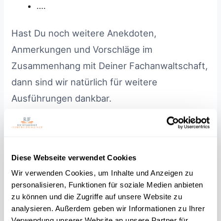
….
Hast Du noch weitere Anekdoten,
Anmerkungen und Vorschläge im
Zusammenhang mit Deiner Fachanwaltschaft,
dann sind wir natürlich für weitere
Ausführungen dankbar.
Damit das Ganze genügend Informationen
enthält, aber auch den Kollegen, der sich nur
Diese Webseite verwendet Cookies
kurz informieren will nicht überfordert wäre
Wir verwenden Cookies, um Inhalte und Anzeigen zu
eine Länge von
800 bis 1200 Worten
zu
personalisieren, Funktionen für soziale Medien anbieten
empfehlen.
zu können und die Zugriffe auf unsere Website zu
analysieren. Außerdem geben wir Informationen zu Ihrer
Verwendung unserer Website an unsere Partner für