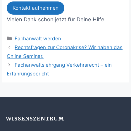
Kontakt aufnehmen
Vielen Dank schon jetzt für Deine Hilfe.
Kategorien
Fachanwalt werden
Rechtsfragen zur Coronakrise? Wir haben das
Online Seminar.
Fachanwaltslehrgang Verkehrsrecht – ein
Erfahrungsbericht
WISSENSZENTRUM