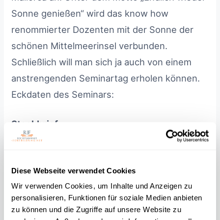
Sonne genießen“ wird das know how
renommierter Dozenten mit der Sonne der
schönen Mittelmeerinsel verbunden.
Schließlich will man sich ja auch von einem
anstrengenden Seminartag erholen können.
Eckdaten des Seminars:
Steckbrief:
15 Stunden nach § 15 der
Fachanwaltsordnung (6 + 6 + 3 Stunden)
Diese Webseite verwendet Cookies
Arbeitsrecht, Familienrecht, Strafrecht,
Wir verwenden Cookies, um Inhalte und Anzeigen zu
Verkehrsrecht, Versicherungsrecht
personalisieren, Funktionen für soziale Medien anbieten
27. – 29. April 2023
zu können und die Zugriffe auf unsere Website zu
760 € umsatzsteuerbefreit (inkl.