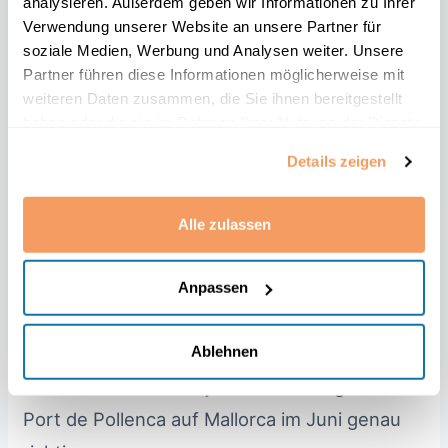
analysieren. Außerdem geben wir Informationen zu Ihrer
Tagungsgetränke und Pausensnacks zzgl.
Verwendung unserer Website an unsere Partner für
Hotel)
soziale Medien, Werbung und Analysen weiter. Unsere
Partner führen diese Informationen möglicherweise mit
zum ArbeitsR
zum FamR
zum StrafR
weiteren Daten zusammen, die Sie ihnen bereitgestellt
haben oder die sie im Rahmen Ihrer Nutzung der Dienste
zum VerkR
zum VersicherungsR
gesammelt haben.
Details zeigen
Segeln und Recht – Mallorca
Alle zulassen
Juni 2023
IT-Recht Fachanwaltsfortbildung im Ausland
Anpassen
und das als begeisterter Segler odersolcher
der es werden will? Wenn sich das nach Ihnen
Ablehnen
anhört sind Sie beim juristischen Segeltörn in
Port de Pollenca auf Mallorca im Juni genau