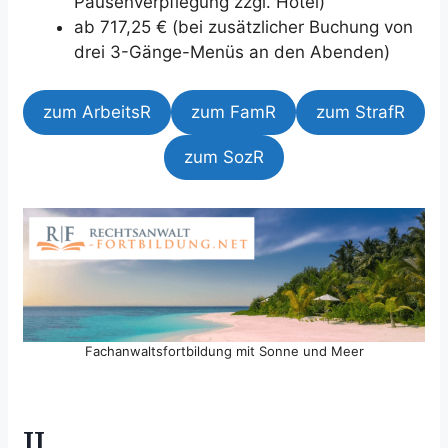
Pausenverpflegung zzgl. Hotel)
ab 717,25 € (bei zusätzlicher Buchung von
drei 3-Gänge-Menüs an den Abenden)
zum ArbeitsR
zum FamR
zum StrafR
zum SozR
Fachanwaltsfortbildung mit Sonne und Meer
II.