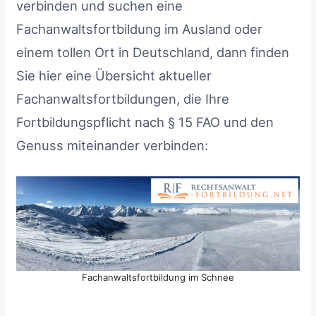
verbinden und suchen eine
1.1
Fortbildung im Schnee – Champéry
Fachanwaltsfortbildung im Ausland oder
(Schweiz)
einem tollen Ort in Deutschland, dann finden
1.2
Allgäu – Herbst 2023 – Hopfen am See
Sie hier eine Übersicht aktueller
2
II. Fachanwaltsfortbildung und Sonne
2.1
Mallorca…. Frühjahr 2023
Fachanwaltsfortbildungen, die Ihre
2.2
Segeln und Recht – Mallorca Juni 2023
Fortbildungspflicht nach § 15 FAO und den
2.3
Sankt Peter-Ording – Familienrecht Juni
Genuss miteinander verbinden:
2023
2.4
Portugal…. Herbst 2023
2.5
Baurecht am Meer – Palma de Mallorca –
Herbst 2023
Fachanwaltsfortbildung im Schnee