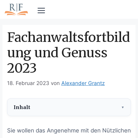
Zum
Inhalt
Menü
springen
Fachanwaltsfortbild
ung und Genuss
2023
18. Februar 2023
von
Alexander Grantz
Inhalt
Inhalt
ausblenden
Sie wollen das Angenehme mit den Nützlichen
1
I. Fortbildung und Berge