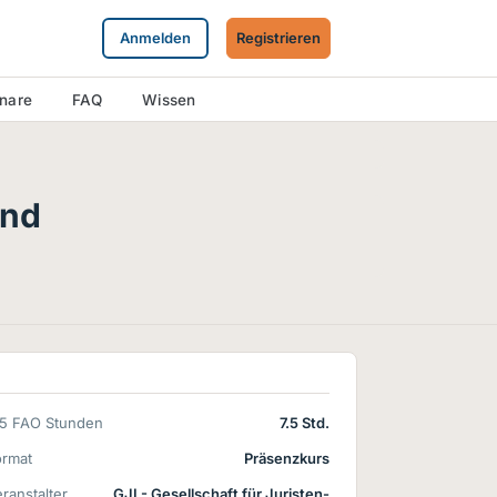
Anmelden
Registrieren
inare
FAQ
Wissen
und
15 FAO Stunden
7.5 Std.
ormat
Präsenzkurs
ranstalter
GJI - Gesellschaft für Juristen-