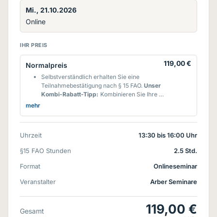
Mi., 21.10.2026
Online
IHR PREIS
119,00 €
Normalpreis
Selbstverständlich erhalten Sie eine
Teilnahmebestätigung nach § 15 FAO.
Unser
Kombi-Rabatt-Tipp:
Kombinieren Sie Ihre §
15 FAO-Seminare nach Ihren Bedürfnissen!
mehr
Sie erhalten für die Buchung des 2. Seminars
auf dieses einen Rabatt von
15%**
und ab
dem 3. Seminar auf dieses und die folgenden
Uhrzeit
13:30 bis 16:00 Uhr
sogar
30%**
- egal in welchem
Fachbereich d.h. wenn Sie Online-Seminare
§15 FAO Stunden
2.5 Std.
aus mehreren Fachbereichen buchen,
können Sie diese natürlich kombinieren.
Format
Onlineseminar
**personenbezogene Buchung innerhalb
Veranstalter
eines Kalenderjahres. Rabatte werden nach
Arber Seminare
Veranstaltungsbeginn berücksichtigt und
jeweils vom Seminar-Grundpreis berechnet.
119,00 €
Kostenfreie Seminare, eLearning-Module
Gesamt
und RENO-Seminare werden hierbei nicht