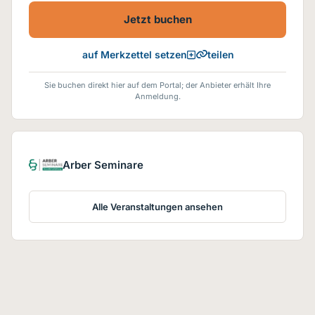
Fachbereichen buchen, können Sie diese
natürlich kombinieren.
Jetzt buchen
**personenbezogene Buchung innerhalb
eines Kalenderjahres. Rabatte werden nach
Veranstaltungsbeginn berücksichtigt und
teilen
auf Merkzettel setzen
jeweils vom Seminar-Grundpreis
berechnet. Kostenfreie
Sie buchen direkt hier auf dem Portal; der Anbieter erhält Ihre
Seminare, eLearning-Module und RENO-
Anmeldung.
Seminare werden hierbei nicht
angerechnet.
Arber Seminare
Alle Veranstaltungen ansehen