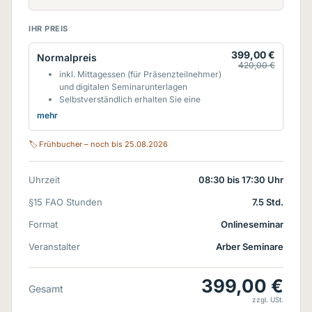
IHR PREIS
399,00 €
Normalpreis
420,00 €
inkl. Mittagessen (für Präsenzteilnehmer)
und digitalen Seminarunterlagen
Selbstverständlich erhalten Sie eine
Teilnahmebestätigung nach § 15 FAO
mehr
Wir gewähren
5% Frühbucher-Rabatt
auf
die Seminargebühr bei Anmeldung bis 3
🏷 Frühbucher – noch bis 25.08.2026
Monate vor Veranstaltungsbeginn - es gilt
der Eingang einer verbindlichen
Anmeldung. Alle Preise vorbehaltlich
Uhrzeit
08:30 bis 17:30 Uhr
gesetzlicher oder behördlicher Änderungen
hinsichtlich der Umsatzsteuerpflicht.
Unser
§15 FAO Stunden
7.5 Std.
Kombi-Rabatt-Tipp:
Kombinieren Sie Ihre
Format
Onlineseminar
§ 15 FAO-Seminare nach Ihren
Bedürfnissen! Sie erhalten für die Buchung
Veranstalter
Arber Seminare
des 2. Seminars auf dieses einen Rabatt
von
15%**
und ab dem 3. Seminar auf
dieses und die folgenden sogar
30%**
-
399,00 €
egal in welchem Fachbereich d.h. wenn Sie
Gesamt
Online-Seminare aus mehreren
zzgl. USt.