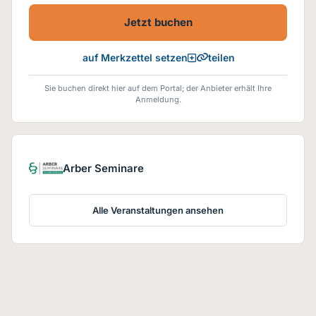
jeweils vom Seminar-Grundpreis
berechnet. Kostenfreie
Jetzt buchen
Seminare, eLearning-Module und RENO-
Seminare werden hierbei nicht
angerechnet.
teilen
auf Merkzettel setzen
Sie buchen direkt hier auf dem Portal; der Anbieter erhält Ihre
Anmeldung.
Arber Seminare
Alle Veranstaltungen ansehen