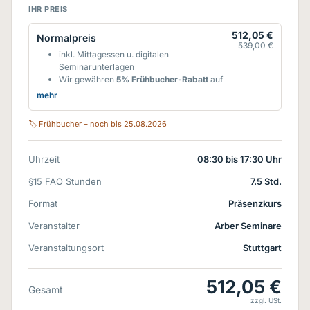
IHR PREIS
512,05 €
Normalpreis
539,00 €
inkl. Mittagessen u. digitalen
Seminarunterlagen
Wir gewähren
5% Frühbucher-Rabatt
auf
die Seminargebühr bei Anmeldung bis 3
mehr
Monate vor Veranstaltungsbeginn - es gilt
der Eingang einer verbindlichen
🏷 Frühbucher – noch bis 25.08.2026
Anmeldung. Alle Preise vorbehaltlich
gesetzlicher oder behördlicher Änderungen
hinsichtlich der Umsatzsteuerpflicht.
Unser
Uhrzeit
08:30 bis 17:30 Uhr
Kombi-Rabatt:
Kombinieren Sie Ihre § 15
FAO-Seminare nach Ihren Bedürfnissen! Sie
§15 FAO Stunden
7.5 Std.
erhalten für die Buchung des 2. Seminars
Format
Präsenzkurs
auf dieses einen Rabatt von
15%**
und ab
dem 3. Seminar auf dieses und die
Veranstalter
Arber Seminare
folgenden sogar
30%**
- egal in welchem
Fachbereich d.h. wenn Sie Online-Seminare
Veranstaltungsort
Stuttgart
aus mehreren Fachbereichen buchen,
können Sie diese natürlich kombinieren.
**personenbezogene Buchung innerhalb
512,05 €
Gesamt
eines Kalenderjahres. Rabatte werden nach
zzgl. USt.
Veranstaltungsbeginn berücksichtigt und