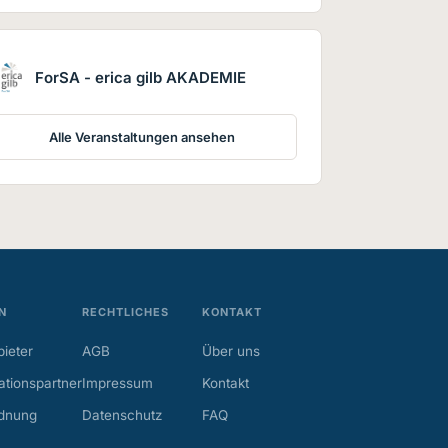
ForSA - erica gilb AKADEMIE
Alle Veranstaltungen ansehen
N
RECHTLICHES
KONTAKT
ieter
AGB
Über uns
tionspartner
Impressum
Kontakt
dnung
Datenschutz
FAQ