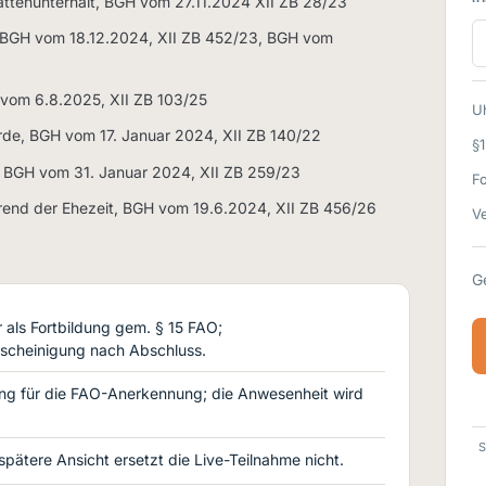
ttenunterhalt, BGH vom 27.11.2024 XII ZB 28/23
, BGH vom 18.12.2024, XII ZB 452/23, BGH vom
 vom 6.8.2025, XII ZB 103/25
Uh
rde, BGH vom 17. Januar 2024, XII ZB 140/22
§
 BGH vom 31. Januar 2024, XII ZB 259/23
F
rend der Ehezeit, BGH vom 19.6.2024, XII ZB 456/26
Ve
G
als Fortbildung gem. § 15 FAO;
scheinigung nach Abschluss.
ng für die FAO-Anerkennung; die Anwesenheit wird
S
 spätere Ansicht ersetzt die Live-Teilnahme nicht.