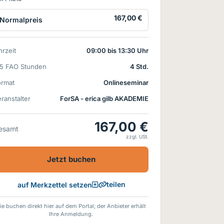
167,00 €
Normalpreis
rzeit
09:00 bis 13:30 Uhr
15 FAO Stunden
4 Std.
ormat
Onlineseminar
ranstalter
ForSA - erica gilb AKADEMIE
167,00 €
esamt
zzgl. USt.
Jetzt buchen
teilen
auf Merkzettel setzen
ie buchen direkt hier auf dem Portal; der Anbieter erhält
Ihre Anmeldung.