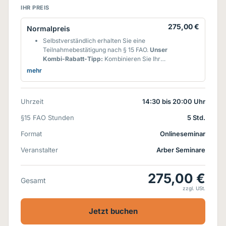
IHR PREIS
275,00 €
Normalpreis
Selbstverständlich erhalten Sie eine
Teilnahmebestätigung nach § 15 FAO.
Unser
Kombi-Rabatt-
Tipp:
Kombinieren Sie Ihre
§ 15 FAO-Seminare nach Ihren
mehr
Bedürfnissen! Sie erhalten für die Buchung
des 2. Seminars auf dieses einen Rabatt von
15%**
und ab dem 3. Seminar auf dieses
Uhrzeit
14:30 bis 20:00 Uhr
und die folgenden sogar
30%**
- egal in
welchem Fachbereich d.h. wenn Sie
§15 FAO Stunden
5 Std.
Online-Seminare aus mehreren
Fachbereichen buchen, können Sie diese
Format
Onlineseminar
natürlich kombinieren.
Veranstalter
**personenbezogene Buchung innerhalb
Arber Seminare
eines Kalenderjahres. Rabatte werden nach
Veranstaltungsbeginn berücksichtigt und
275,00 €
jeweils vom Seminar-Grundpreis
Gesamt
berechnet. Kostenfreie
zzgl. USt.
Seminare, eLearning-Module und RENO-
Seminare werden hierbei nicht
Jetzt buchen
angerechnet.