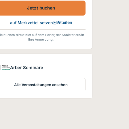
Veranstaltungsbeginn
Jetzt buchen
berücksichtigt und jeweils vom
Seminar-Grundpreis berechnet.
Kostenfreie Seminare, eLearning-
teilen
auf Merkzettel setzen
Module und RENO-
Seminare werden hierbei nicht
ie buchen direkt hier auf dem Portal; der Anbieter erhält
angerechnet.
Ihre Anmeldung.
Arber Seminare
Alle Veranstaltungen ansehen