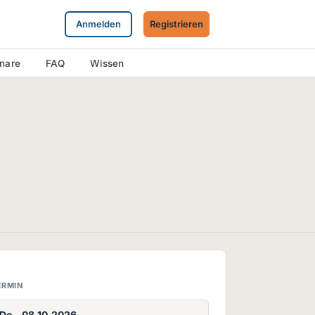
Anmelden
Registrieren
inare
FAQ
Wissen
ERMIN
Do., 08.10.2026