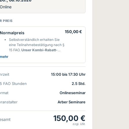
Online
R PREIS
150,00 €
Normalpreis
Selbstverständlich erhalten Sie
eine Teilnahmebestätigung nach §
15 FAO.
Unser Kombi-Rabatt-
Tipp:
Kombinieren Sie Ihre § 15
mehr
FAO-Seminare nach Ihren
Bedürfnissen! Sie erhalten für die
Buchung des 2. Seminars auf
rzeit
15:00 bis 17:30 Uhr
dieses einen Rabatt von
15%**
und ab dem 3. Seminar auf dieses
15 FAO Stunden
2.5 Std.
und die folgenden sogar
30%**
-
egal in welchem Fachbereich d.h.
ormat
Onlineseminar
wenn Sie Online-Seminare aus
ranstalter
mehreren Fachbereichen buchen,
Arber Seminare
können Sie diese natürlich
kombinieren.
150,00 €
**personenbezogene Buchung
esamt
innerhalb eines Kalenderjahres.
zzgl. USt.
Rabatte werden nach