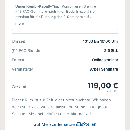
Unser Kombi-Rabatt-Tipp:
Kombinieren Sie Ihre
§ 15 FAO-Seminare nach Ihren Bedürfnissen! Sie
erhalten für die Buchung des 2. Seminars auf
dieses einen Rabatt von
15%**
und ab dem 3.
mehr
Seminar auf dieses und die folgenden sogar
30%**
- egal in welchem Fachbereich d.h. wenn
Sie Online-Seminare aus mehreren
Uhrzeit
13:30 bis 16:00 Uhr
Fachbereichen buchen, können Sie diese natürlich
kombinieren. **personenbezogene Buchung
§15 FAO Stunden
2.5 Std.
innerhalb eines Kalenderjahres. Rabatte werden
nach Veranstaltungsbeginn berücksichtigt und
Format
Onlineseminar
jeweils vom Seminar-Grundpreis berechnet.
Veranstalter
Kostenfreie Seminare, eLearning-Module und
Arber Seminare
RENO-Seminare werden hierbei nicht
angerechnet.
119,00 €
Gesamt
zzgl. USt.
Dieser Kurs ist zur Zeit leider nicht buchbar. Wir haben
noch sehr viele weitere passende Kurse im Angebot.
Schauen Sie doch einfach einer Alternative!
teilen
auf Merkzettel setzen