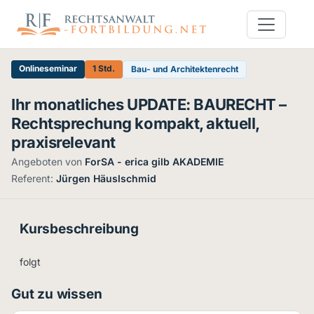
Onlineseminar
1 Std.
Bau- und Architektenrecht
Ihr monatliches UPDATE: BAURECHT –
Rechtsprechung kompakt, aktuell,
praxisrelevant
Angeboten von
ForSA - erica gilb AKADEMIE
·
Referent:
Jürgen Häuslschmid
Kursbeschreibung
folgt
Gut zu wissen