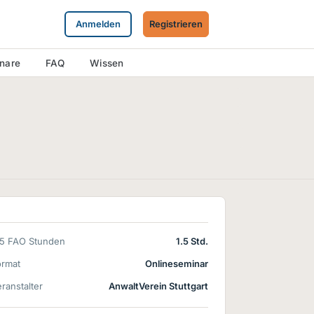
Anmelden
Registrieren
inare
FAQ
Wissen
15 FAO Stunden
1.5 Std.
ormat
Onlineseminar
ranstalter
AnwaltVerein Stuttgart