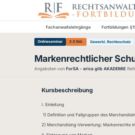
Fachanwaltslehrgänge
Fortbildungen §
Onlineseminar
2.5 Std.
Gewerbl. Rechtsschutz
Markenrechtlicher Schu
·
Angeboten von
ForSA - erica gilb AKADEMIE
Ref
Kursbeschreibung
I. Einleitung
1) Definition und Fallgruppen des Merchandisi
2) Merchandising-Verwertung: Markenrechte
II. Eintragung von Marken