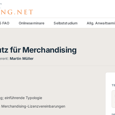
15 FAO
Onlineseminare
Selbststudium
Allg. Anwaltsem
tz für Merchandising
erent:
Martin Müller
T
ng; einführende Typologie
 in Merchandising-Lizenzvereinbarungen
IH