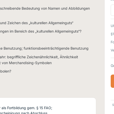
 beschreibende Bedeutung von Namen und Abbildungen
und Zeichen des „kulturellen Allgemeinguts“
Uh
ngen im Bereich des „kulturellen Allgemeinguts“?
§
F
e Benutzung; funktionsbeeinträchtigende Benutzung
Ve
r: begriffliche Zeichenähnlichkeit, Ähnlichkeit
ft von Merchandising-Symbolen
G
mbolen?
S
als Fortbildung gem. § 15 FAO;
scheinigung nach Abschluss.