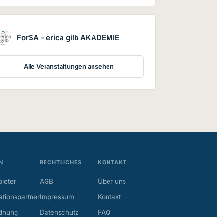
ForSA - erica gilb AKADEMIE
Alle Veranstaltungen ansehen
N
RECHTLICHES
KONTAKT
ieter
AGB
Über uns
tionspartner
Impressum
Kontakt
dnung
Datenschutz
FAQ