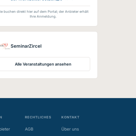
ie buchen direkt hier auf dem Portal; der Anbieter erhält
Ihre Anmeldung.
SeminarZircel
Alle Veranstaltungen ansehen
N
RECHTLICHES
KONTAKT
ieter
AGB
Über uns