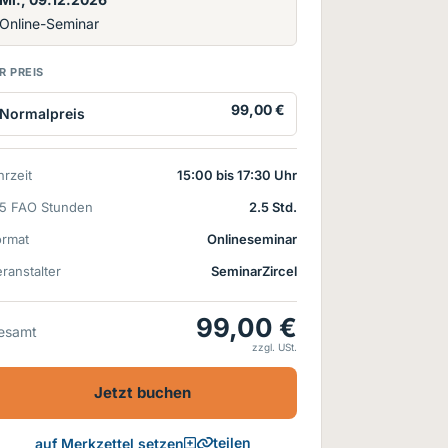
Online-Seminar
R PREIS
99,00 €
Normalpreis
rzeit
15:00 bis 17:30 Uhr
15 FAO Stunden
2.5 Std.
ormat
Onlineseminar
ranstalter
SeminarZircel
99,00 €
esamt
zzgl. USt.
Jetzt buchen
teilen
auf Merkzettel setzen