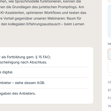
ehen, wie Sprachmodelle funktionieren, kennen die
en die Grundlagen des juristischen Promptings. Am
 KI-Assistenten, optimieren Workflows und testen das
re Vorteil gegenüber unseren Webinaren: Raum für
d den kollegialen Erfahrungsaustausch – beim Lernen
IH
als Fortbildung gem. § 15 FAO;
scheinigung nach Abschluss.
 digital.
Uh
nbieter – siehe dessen AGB.
§
gaben des Anbieters.
F
Ve