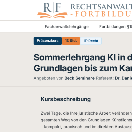
Fachanwaltslehrgänge
Fortbildungen §
Präsenzkurs
13 Std.
IT-Recht
Sommerlehrgang KI in d
Grundlagen bis zum Ka
·
Angeboten von
Beck Seminare
Referent:
Dr. Dani
Kursbeschreibung
Zwei Tage, die Ihre juristische Arbeit veränd
gesamten Weg von den Grundlagen Künstlicher 
– kompakt, praxisnah und im direkten Austaus