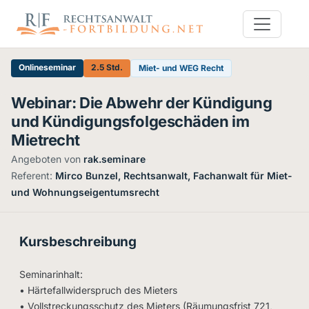
Onlineseminar
2.5 Std.
Miet- und WEG Recht
Webinar: Die Abwehr der Kündigung
und Kündigungsfolgeschäden im
Mietrecht
Angeboten von
rak.seminare
·
Referent:
Mirco Bunzel, Rechtsanwalt, Fachanwalt für Miet-
und Wohnungseigentumsrecht
Kursbeschreibung
Seminarinhalt:
• Härtefallwiderspruch des Mieters
• Vollstreckungsschutz des Mieters (Räumungsfrist 721,