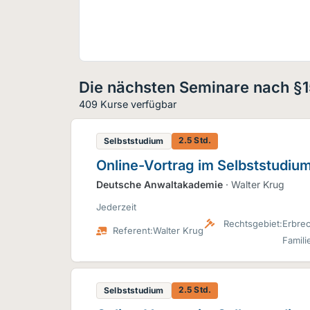
Die nächsten Seminare nach §1
409 Kurse verfügbar
2.5 Std.
Selbststudium
Online-Vortrag im Selbststudiu
Deutsche Anwaltakademie
· Walter Krug
Jederzeit
Rechtsgebiet:
Erbrec
Referent:
Walter Krug
Famili
2.5 Std.
Selbststudium