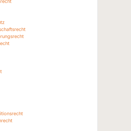
recht
tz
schaftsrecht
erungsrecht
recht
t
tionsrecht
nrecht