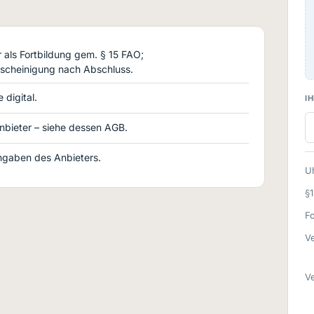
als Fortbildung gem. § 15 FAO;
scheinigung nach Abschluss.
 digital.
IH
nbieter – siehe dessen AGB.
gaben des Anbieters.
Uh
§
F
Ve
Ve