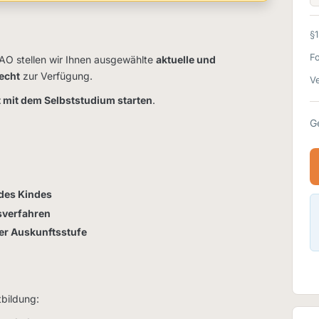
§
F
FAO stellen wir Ihnen ausgewählte
aktuelle und
echt
zur Verfügung.
Ve
t mit dem Selbststudium starten
.
G
des Kindes
verfahren
der Auskunftsstufe
tbildung: