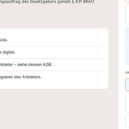
dungsauftrag des Gesetzgebers gemäß § 43f BRAO
uss.
 digital.
nbieter – siehe dessen AGB.
IH
gaben des Anbieters.