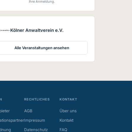
Ihre Anmeldung.
Kölner Anwaltverein e.V.
Alle Veranstaltungen ansehen
N
RECHTLICHES
KONTAKT
ieter
AGB
Über uns
tionspartner
Impressum
Kontakt
dnung
Datenschutz
FAQ