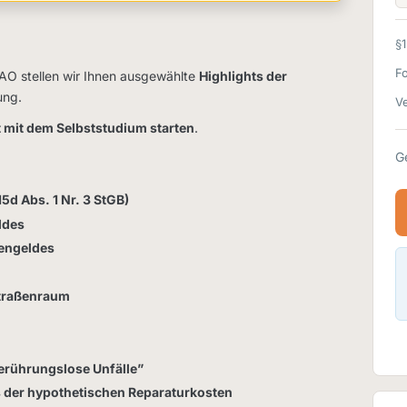
§
F
FAO stellen wir Ihnen ausgewählte
Highlights der
ung.
Ve
t mit dem Selbststudium starten
.
G
15d Abs. 1 Nr. 3 StGB)
ldes
engeldes
Straßenraum
erührungslose Unfälle”
 der hypothetischen Reparaturkosten