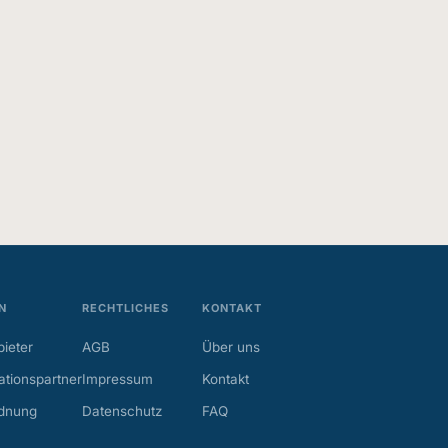
N
RECHTLICHES
KONTAKT
ieter
AGB
Über uns
tionspartner
Impressum
Kontakt
dnung
Datenschutz
FAQ