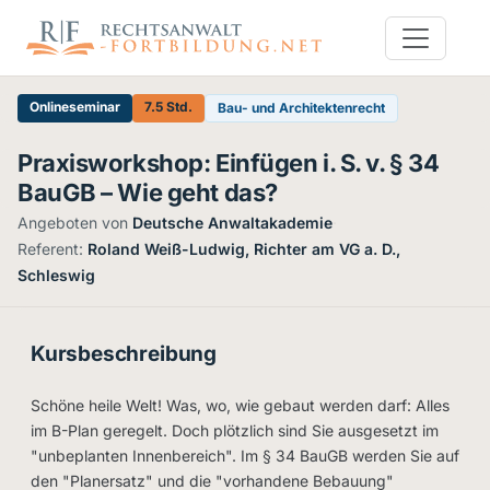
Onlineseminar
7.5 Std.
Bau- und Architektenrecht
Praxisworkshop: Einfügen i. S. v. § 34
BauGB – Wie geht das?
Angeboten von
Deutsche Anwaltakademie
·
Referent:
Roland Weiß-Ludwig, Richter am VG a. D.,
Schleswig
Kursbeschreibung
Schöne heile Welt! Was, wo, wie gebaut werden darf: Alles
im B-Plan geregelt. Doch plötzlich sind Sie ausgesetzt im
"unbeplanten Innenbereich". Im § 34 BauGB werden Sie auf
den "Planersatz" und die "vorhandene Bebauung"